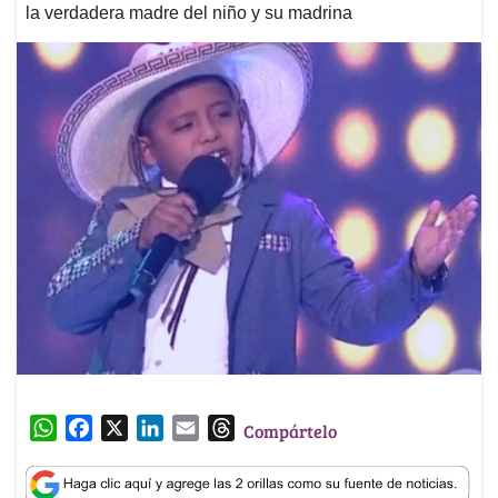
la verdadera madre del niño y su madrina
W
F
X
L
E
T
Compártelo
h
a
i
m
h
a
c
n
a
r