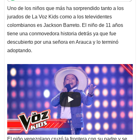
t
e
k
i
e
Uno de los niños que más ha sorprendido tanto a los
s
b
e
l
a
jurados de La Voz Kids como a los televidentes
A
o
d
d
p
o
I
s
colombianos es Jackson Barreto. El niño de 11 años
p
k
n
tiene una conmovedora historia detrás ya que fue
descubierto por una señora en Arauca y lo terminó
adoptando.
El niño venezolano cruzó la frontera con su padre y se