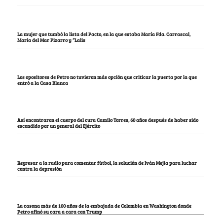
La mujer que tumbó la lista del Pacto, en la que estaba María Fda. Carrascal,
María del Mar Pizarro y “Lalis
Los opositores de Petro no tuvieron más opción que criticar la puerta por la que
entró a la Casa Blanca
Así encontraron el cuerpo del cura Camilo Torres, 60 años después de haber sido
escondido por un general del Ejército
Regresar a la radio para comentar fútbol, la solución de Iván Mejía para luchar
contra la depresión
La casona más de 100 años de la embajada de Colombia en Washington donde
Petro afinó su cara a cara con Trump