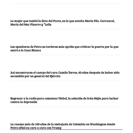
La mujer que tumbó la lista del Pacto, en la que estaba María Fda. Carrascal,
María del Mar Pizarro y “Lalis
Los opositores de Petro no tuvieron más opción que criticar la puerta por la que
entró a la Casa Blanca
Así encontraron el cuerpo del cura Camilo Torres, 60 años después de haber sido
escondido por un general del Ejército
Regresar a la radio para comentar fútbol, la solución de Iván Mejía para luchar
contra la depresión
La casona más de 100 años de la embajada de Colombia en Washington donde
Petro afinó su cara a cara con Trump