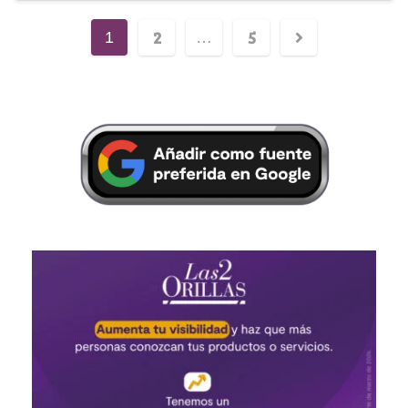
2
5
1
…