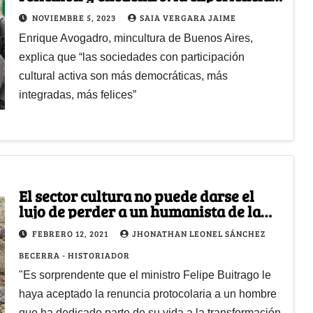
Porteña
NOVIEMBRE 5, 2023
SAIA VERGARA JAIME
Enrique Avogadro, mincultura de Buenos Aires,
explica que “las sociedades con participación
cultural activa son más democráticas, más
integradas, más felices”
El sector cultura no puede darse el
lujo de perder a un humanista de la
talla de Daniel Castro Benítez
FEBRERO 12, 2021
JHONATHAN LEONEL SÁNCHEZ
BECERRA - HISTORIADOR
"Es sorprendente que el ministro Felipe Buitrago le
haya aceptado la renuncia protocolaria a un hombre
que ha dedicado parte de su vida a la transformación