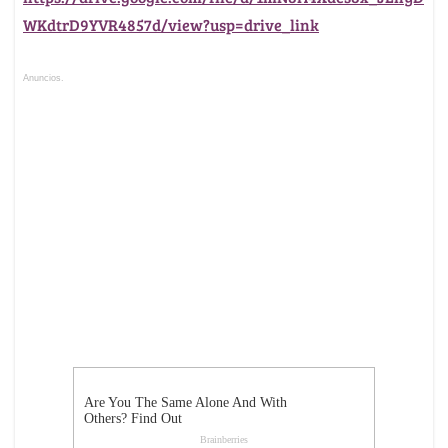
WKdtrD9YVR4857d/view?usp=drive_link
Anuncios.