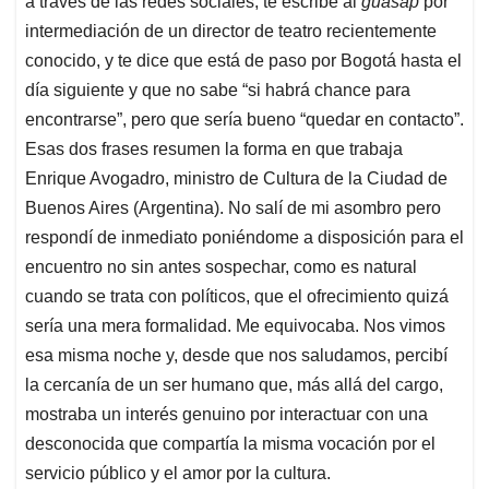
p
o
I
s
a través de las redes sociales, te escribe al
guasap
por
p
k
n
intermediación de un director de teatro recientemente
conocido, y te dice que está de paso por Bogotá hasta el
día siguiente y que no sabe “si habrá chance para
encontrarse”, pero que sería bueno “quedar en contacto”.
Esas dos frases resumen la forma en que trabaja
Enrique Avogadro, ministro de Cultura de la Ciudad de
Buenos Aires (Argentina). No salí de mi asombro pero
respondí de inmediato poniéndome a disposición para el
encuentro no sin antes sospechar, como es natural
cuando se trata con políticos, que el ofrecimiento quizá
sería una mera formalidad. Me equivocaba. Nos vimos
esa misma noche y, desde que nos saludamos, percibí
la cercanía de un ser humano que, más allá del cargo,
mostraba un interés genuino por interactuar con una
desconocida que compartía la misma vocación por el
servicio público y el amor por la cultura.