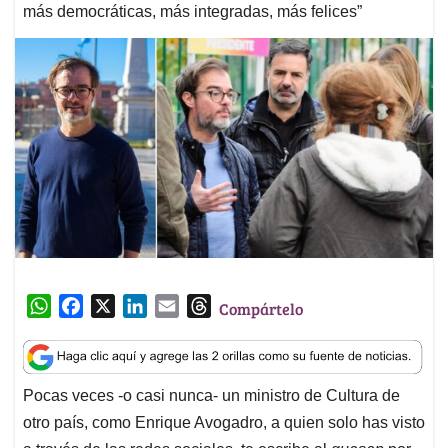
más democráticas, más integradas, más felices”
W
F
X
L
E
T
Compártelo
h
a
i
m
h
a
c
n
a
r
t
e
k
i
e
Pocas veces -o casi nunca- un ministro de Cultura de
s
b
e
l
a
otro país, como Enrique Avogadro, a quien solo has visto
A
o
d
d