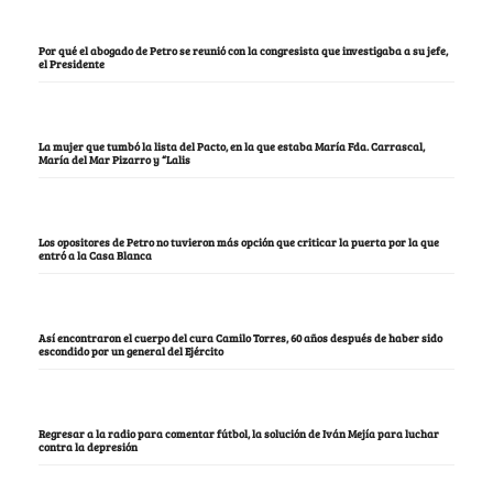
Por qué el abogado de Petro se reunió con la congresista que investigaba a su jefe,
el Presidente
La mujer que tumbó la lista del Pacto, en la que estaba María Fda. Carrascal,
María del Mar Pizarro y “Lalis
Los opositores de Petro no tuvieron más opción que criticar la puerta por la que
entró a la Casa Blanca
Así encontraron el cuerpo del cura Camilo Torres, 60 años después de haber sido
escondido por un general del Ejército
Regresar a la radio para comentar fútbol, la solución de Iván Mejía para luchar
contra la depresión