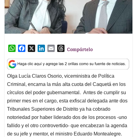
W
F
X
L
E
T
Compártelo
h
a
i
m
h
a
c
n
a
r
t
e
k
i
e
Olga Lucía Claros Osorio, viceministra de Política
s
b
e
l
a
Criminal, encarna la más alta cuota del Caquetá en los
A
o
d
d
p
o
I
s
círculos del poder gubernamental. Antes de cumplir su
p
k
n
primer mes en el cargo, esta exfiscal delegada ante dos
Tribunales Superiores de Distrito ya ha cobrado
notoriedad por haber liderado dos de los procesos -uno
fallido y el otro controvertido- que encabezan la agenda
de su jefe y mentor, el ministro Eduardo Montealegre.