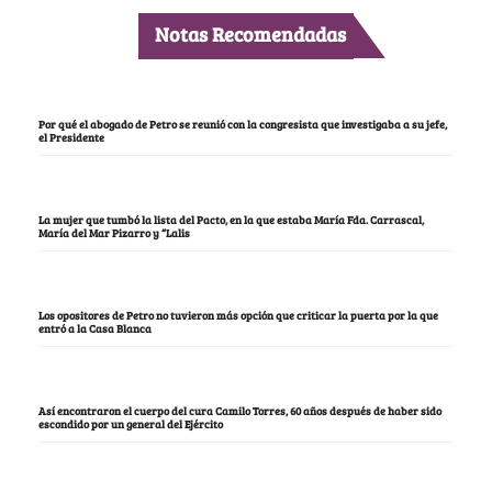
Notas Recomendadas
Por qué el abogado de Petro se reunió con la congresista que investigaba a su jefe,
el Presidente
La mujer que tumbó la lista del Pacto, en la que estaba María Fda. Carrascal,
María del Mar Pizarro y “Lalis
Los opositores de Petro no tuvieron más opción que criticar la puerta por la que
entró a la Casa Blanca
Así encontraron el cuerpo del cura Camilo Torres, 60 años después de haber sido
escondido por un general del Ejército