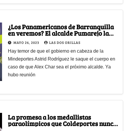
¿Los Panamericanos de Barranquilla
en veremos? El alcalde Pumarejo la
está viendo grave
MAYO 26, 2023
LAS DOS ORILLAS
Hay temor de que el gobierno en cabeza de la
Mindeportes Astrid Rodríguez le saque el cuerpo en
caso de que Alex Char sea el próximo alcalde. Ya
hubo reunión
La promesa a los medallistas
paraolímpicos que Coldeportes nunca
cumplió