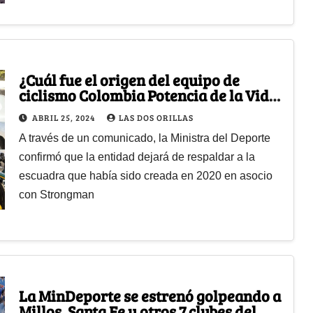
¿Cuál fue el origen del equipo de
ciclismo Colombia Potencia de la Vida
y por qué llegó a su fin?
ABRIL 25, 2024
LAS DOS ORILLAS
A través de un comunicado, la Ministra del Deporte
confirmó que la entidad dejará de respaldar a la
escuadra que había sido creada en 2020 en asocio
con Strongman
La MinDeporte se estrenó golpeando a
Millos, Santa Fe y otros 7 clubes del