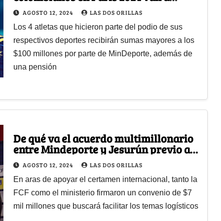
recibir; el gobierno ya se comprometió
AGOSTO 12, 2024
LAS DOS ORILLAS
Los 4 atletas que hicieron parte del podio de sus
respectivos deportes recibirán sumas mayores a los
$100 millones por parte de MinDeporte, además de
una pensión
De qué va el acuerdo multimillonario
entre Mindeporte y Jesurún previo al
Mundial femenino sub-20
AGOSTO 12, 2024
LAS DOS ORILLAS
En aras de apoyar el certamen internacional, tanto la
FCF como el ministerio firmaron un convenio de $7
mil millones que buscará facilitar los temas logísticos