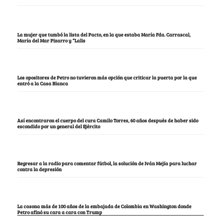
La mujer que tumbó la lista del Pacto, en la que estaba María Fda. Carrascal,
María del Mar Pizarro y “Lalis
Los opositores de Petro no tuvieron más opción que criticar la puerta por la que
entró a la Casa Blanca
Así encontraron el cuerpo del cura Camilo Torres, 60 años después de haber sido
escondido por un general del Ejército
Regresar a la radio para comentar fútbol, la solución de Iván Mejía para luchar
contra la depresión
La casona más de 100 años de la embajada de Colombia en Washington donde
Petro afinó su cara a cara con Trump