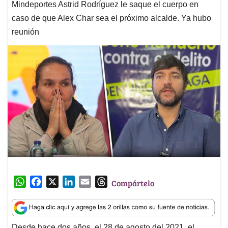
Mindeportes Astrid Rodríguez le saque el cuerpo en
caso de que Alex Char sea el próximo alcalde. Ya hubo
reunión
W
F
X
L
E
T
Compártelo
h
a
i
m
h
a
c
n
a
r
t
e
k
i
e
Desde hace dos años, el 28 de agosto del 2021, el