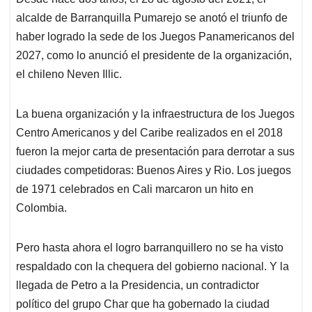
s
b
e
l
a
alcalde de Barranquilla Pumarejo se anotó el triunfo de
A
o
d
d
p
o
I
s
haber logrado la sede de los Juegos Panamericanos del
p
k
n
2027, como lo anunció el presidente de la organización,
el chileno Neven Illic.
La buena organización y la infraestructura de los Juegos
Centro Americanos y del Caribe realizados en el 2018
fueron la mejor carta de presentación para derrotar a sus
ciudades competidoras: Buenos Aires y Rio. Los juegos
de 1971 celebrados en Cali marcaron un hito en
Colombia.
Pero hasta ahora el logro barranquillero no se ha visto
respaldado con la chequera del gobierno nacional. Y la
llegada de Petro a la Presidencia, un contradictor
político del grupo Char que ha gobernado la ciudad