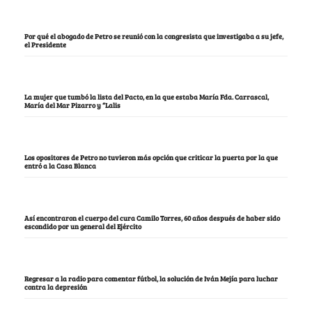
Por qué el abogado de Petro se reunió con la congresista que investigaba a su jefe,
el Presidente
La mujer que tumbó la lista del Pacto, en la que estaba María Fda. Carrascal,
María del Mar Pizarro y “Lalis
Los opositores de Petro no tuvieron más opción que criticar la puerta por la que
entró a la Casa Blanca
Así encontraron el cuerpo del cura Camilo Torres, 60 años después de haber sido
escondido por un general del Ejército
Regresar a la radio para comentar fútbol, la solución de Iván Mejía para luchar
contra la depresión