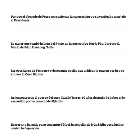
Por qué el abogado de Petro se reunió con la congresista que investigaba a su jefe,
el Presidente
La mujer que tumbó la lista del Pacto, en la que estaba María Fda. Carrascal,
María del Mar Pizarro y “Lalis
Los opositores de Petro no tuvieron más opción que criticar la puerta por la que
entró a la Casa Blanca
Así encontraron el cuerpo del cura Camilo Torres, 60 años después de haber sido
escondido por un general del Ejército
Regresar a la radio para comentar fútbol, la solución de Iván Mejía para luchar
contra la depresión