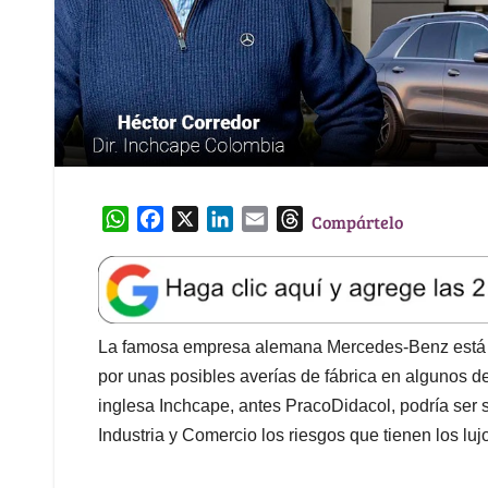
W
F
X
L
E
T
Compártelo
h
a
i
m
h
a
c
n
a
r
t
e
k
i
e
s
b
e
l
a
A
o
d
d
La famosa empresa alemana Mercedes-Benz está b
p
o
I
s
por unas posibles averías de fábrica en algunos 
p
k
n
inglesa Inchcape, antes PracoDidacol, podría ser 
Industria y Comercio los riesgos que tienen los luj