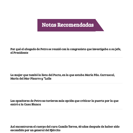
Notas Recomendadas
Por qué el abogado de Petro se reunió con la congresista que investigaba a su jefe,
el Presidente
La mujer que tumbó la lista del Pacto, en la que estaba María Fda. Carrascal,
María del Mar Pizarro y “Lalis
Los opositores de Petro no tuvieron más opción que criticar la puerta por la que
entró a la Casa Blanca
Así encontraron el cuerpo del cura Camilo Torres, 60 años después de haber sido
escondido por un general del Ejército