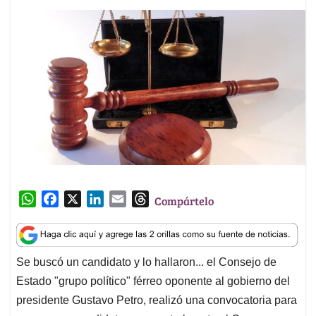
W
F
X
L
E
T
Compártelo
h
a
i
m
h
a
c
n
a
r
t
e
k
i
e
Se buscó un candidato y lo hallaron... el Consejo de
s
b
e
l
a
Estado "grupo político" férreo oponente al gobierno del
A
o
d
d
p
o
I
s
presidente Gustavo Petro, realizó una convocatoria para