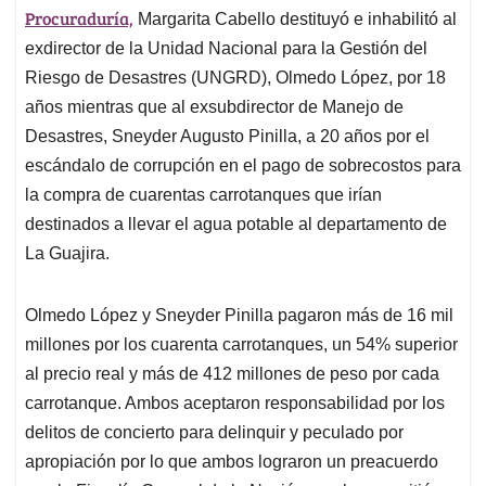
Procuraduría,
A
o
d
d
Margarita Cabello destituyó e inhabilitó al
p
o
I
s
exdirector de la Unidad Nacional para la Gestión del
p
k
n
Riesgo de Desastres (UNGRD), Olmedo López, por 18
años mientras que al exsubdirector de Manejo de
Desastres, Sneyder Augusto Pinilla, a 20 años por el
escándalo de corrupción en el pago de sobrecostos para
la compra de cuarentas carrotanques que irían
destinados a llevar el agua potable al departamento de
La Guajira.
Olmedo López y Sneyder Pinilla pagaron más de 16 mil
millones por los cuarenta carrotanques, un 54% superior
al precio real y más de 412 millones de peso por cada
carrotanque. Ambos aceptaron responsabilidad por los
delitos de concierto para delinquir y peculado por
apropiación por lo que ambos lograron un preacuerdo