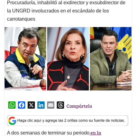
Procuraduría, inhabilitó al exdirector y exsubdirector de
la UNGRD involucrados en el escándalo de los
carrotanques
W
F
X
L
E
T
Compártelo
h
a
i
m
h
a
c
n
a
r
t
e
k
i
e
en la
A dos semanas de terminar su periodo
s
b
e
l
a