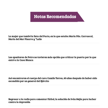
Notas Recomendadas
La mujer que tumbó la lista del Pacto, en la que estaba María Fda. Carrascal,
María del Mar Pizarro y “Lalis
Los opositores de Petro no tuvieron más opción que criticar la puerta por la que
entró a la Casa Blanca
Así encontraron el cuerpo del cura Camilo Torres, 60 años después de haber sido
escondido por un general del Ejército
Regresar a la radio para comentar fútbol, la solución de Iván Mejía para luchar
contra la depresión