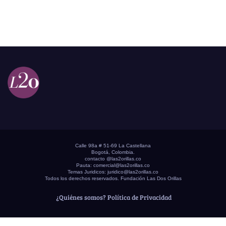
Calle 98a # 51-69 La Castellana
Bogotá, Colombia.
contacto @las2orillas.co
Pauta:
comercial@las2orillas.co
Temas Juridicos:
juridico@las2orillas.co
Todos los derechos reservados. Fundación Las Dos Orillas
¿Quiénes somos?
Política de Privacidad