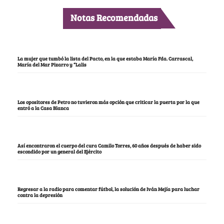
Notas Recomendadas
La mujer que tumbó la lista del Pacto, en la que estaba María Fda. Carrascal,
María del Mar Pizarro y “Lalis
Los opositores de Petro no tuvieron más opción que criticar la puerta por la que
entró a la Casa Blanca
Así encontraron el cuerpo del cura Camilo Torres, 60 años después de haber sido
escondido por un general del Ejército
Regresar a la radio para comentar fútbol, la solución de Iván Mejía para luchar
contra la depresión