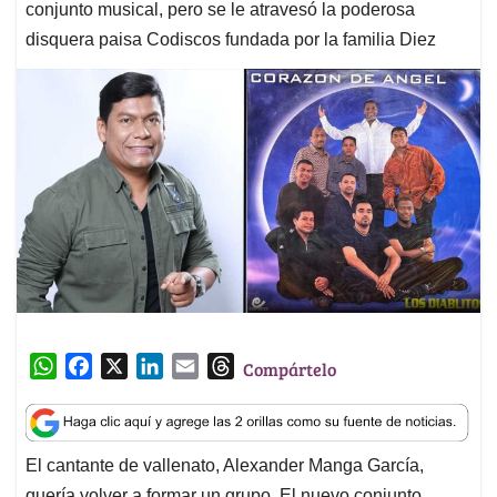
conjunto musical, pero se le atravesó la poderosa
disquera paisa Codiscos fundada por la familia Diez
W
F
X
L
E
T
Compártelo
h
a
i
m
h
a
c
n
a
r
t
e
k
i
e
El cantante de vallenato, Alexander Manga García,
s
b
e
l
a
quería volver a formar un grupo. El nuevo conjunto