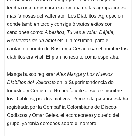
A
o
d
d
p
o
I
s
tendría una remembranza con una de las agrupaciones
p
k
n
más famosas del vallenato: Los Diablitos. Agrupación
donde también tocó y consiguió varios éxitos con
canciones como:
A besitos, Tu vas a volar, Déjala,
Recuerdos de un amor
etc. En resumen, para el
cantante oriundo de Bosconia Cesar, usar el nombre los
diablitos era vital. El plan no resultó como esperaba.
Manga buscó registrar
Alex Manga y Los Nuevos
Diablitos del Vallenato
en la Superintendencia de
Industria y Comercio. No podía utilizar solo el nombre
los Diablitos, por dos motivos. Primero la palabra estaba
registrada por la Compañía Colombiana de Discos-
Codiscos y Omar Geles, el acordeonero y dueño del
grupo, ya tenía derechos sobre el nombre.