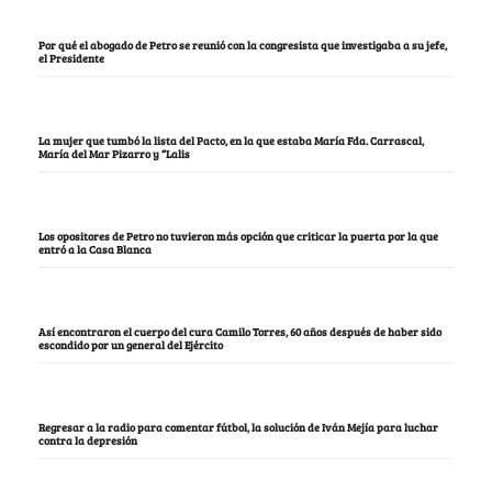
Por qué el abogado de Petro se reunió con la congresista que investigaba a su jefe,
el Presidente
La mujer que tumbó la lista del Pacto, en la que estaba María Fda. Carrascal,
María del Mar Pizarro y “Lalis
Los opositores de Petro no tuvieron más opción que criticar la puerta por la que
entró a la Casa Blanca
Así encontraron el cuerpo del cura Camilo Torres, 60 años después de haber sido
escondido por un general del Ejército
Regresar a la radio para comentar fútbol, la solución de Iván Mejía para luchar
contra la depresión