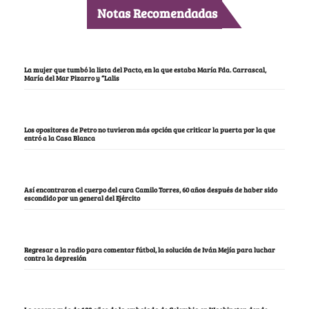
Notas Recomendadas
La mujer que tumbó la lista del Pacto, en la que estaba María Fda. Carrascal,
María del Mar Pizarro y “Lalis
Los opositores de Petro no tuvieron más opción que criticar la puerta por la que
entró a la Casa Blanca
Así encontraron el cuerpo del cura Camilo Torres, 60 años después de haber sido
escondido por un general del Ejército
Regresar a la radio para comentar fútbol, la solución de Iván Mejía para luchar
contra la depresión