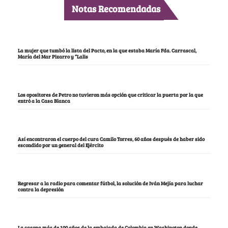
Notas Recomendadas
La mujer que tumbó la lista del Pacto, en la que estaba María Fda. Carrascal,
María del Mar Pizarro y “Lalis
Los opositores de Petro no tuvieron más opción que criticar la puerta por la que
entró a la Casa Blanca
Así encontraron el cuerpo del cura Camilo Torres, 60 años después de haber sido
escondido por un general del Ejército
Regresar a la radio para comentar fútbol, la solución de Iván Mejía para luchar
contra la depresión
La casona más de 100 años de la embajada de Colombia en Washington donde