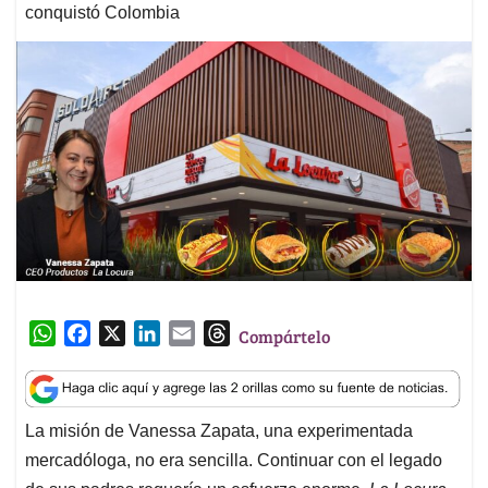
conquistó Colombia
W
F
X
L
E
T
Compártelo
h
a
i
m
h
a
c
n
a
r
t
e
k
i
e
La misión de Vanessa Zapata, una experimentada
s
b
e
l
a
mercadóloga, no era sencilla. Continuar con el legado
A
o
d
d