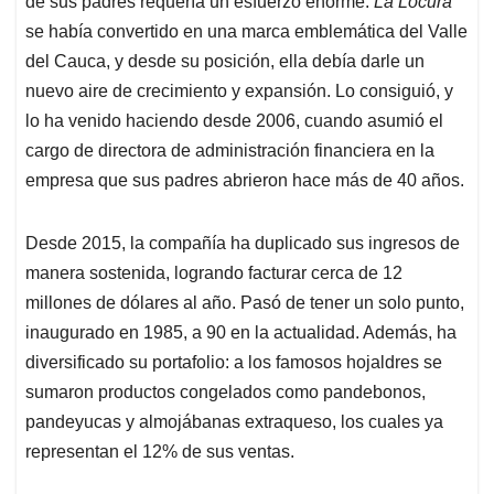
p
o
I
s
de sus padres requería un esfuerzo enorme.
La Locura
p
k
n
se había convertido en una marca emblemática del Valle
del Cauca, y desde su posición, ella debía darle un
nuevo aire de crecimiento y expansión. Lo consiguió, y
lo ha venido haciendo desde 2006, cuando asumió el
cargo de directora de administración financiera en la
empresa que sus padres abrieron hace más de 40 años.
Desde 2015, la compañía ha duplicado sus ingresos de
manera sostenida, logrando facturar cerca de 12
millones de dólares al año. Pasó de tener un solo punto,
inaugurado en 1985, a 90 en la actualidad. Además, ha
diversificado su portafolio: a los famosos hojaldres se
sumaron productos congelados como pandebonos,
pandeyucas y almojábanas extraqueso, los cuales ya
representan el 12% de sus ventas.