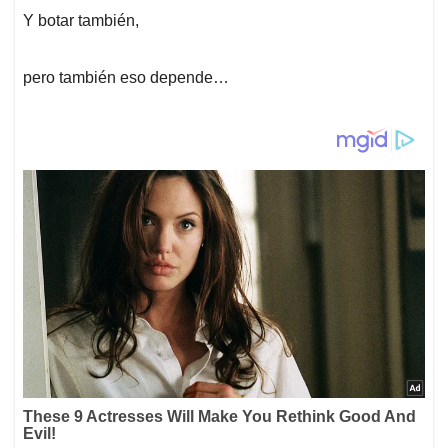
p
k
n
Y botar también,
pero también eso depende…