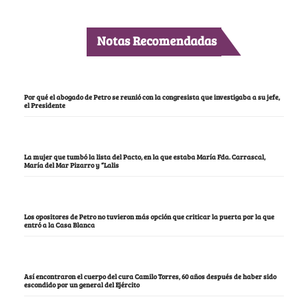
Notas Recomendadas
Por qué el abogado de Petro se reunió con la congresista que investigaba a su jefe,
el Presidente
La mujer que tumbó la lista del Pacto, en la que estaba María Fda. Carrascal,
María del Mar Pizarro y “Lalis
Los opositores de Petro no tuvieron más opción que criticar la puerta por la que
entró a la Casa Blanca
Así encontraron el cuerpo del cura Camilo Torres, 60 años después de haber sido
escondido por un general del Ejército