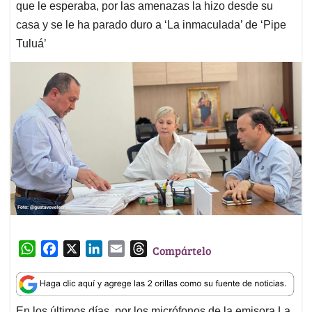
que le esperaba, por las amenazas la hizo desde su
casa y se le ha parado duro a ‘La inmaculada’ de ‘Pipe
Tuluá’
W
F
X
L
E
T
Compártelo
h
a
i
m
h
a
c
n
a
r
t
e
k
i
e
En los últimos días, por los micrófonos de la emisora La