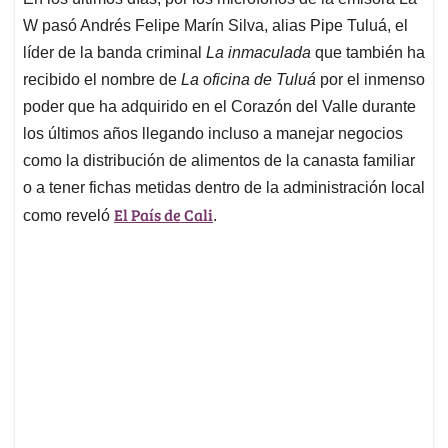
s
b
e
l
a
W pasó Andrés Felipe Marín Silva, alias Pipe Tuluá, el
A
o
d
d
p
o
I
s
líder de la banda criminal
La inmaculada
que también ha
p
k
n
recibido el nombre de
La oficina de Tuluá
por el inmenso
poder que ha adquirido en el Corazón del Valle durante
los últimos años llegando incluso a manejar negocios
como la distribución de alimentos de la canasta familiar
o a tener fichas metidas dentro de la administración local
El País de Cali
como reveló
.