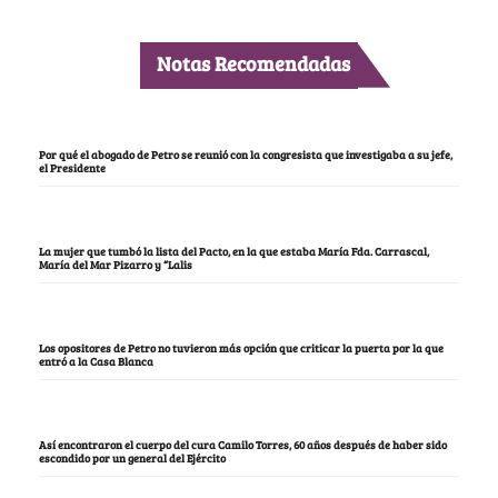
Notas Recomendadas
Por qué el abogado de Petro se reunió con la congresista que investigaba a su jefe,
el Presidente
La mujer que tumbó la lista del Pacto, en la que estaba María Fda. Carrascal,
María del Mar Pizarro y “Lalis
Los opositores de Petro no tuvieron más opción que criticar la puerta por la que
entró a la Casa Blanca
Así encontraron el cuerpo del cura Camilo Torres, 60 años después de haber sido
escondido por un general del Ejército