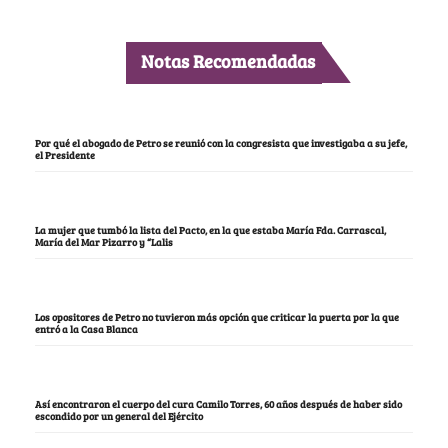
Notas Recomendadas
Por qué el abogado de Petro se reunió con la congresista que investigaba a su jefe,
el Presidente
La mujer que tumbó la lista del Pacto, en la que estaba María Fda. Carrascal,
María del Mar Pizarro y “Lalis
Los opositores de Petro no tuvieron más opción que criticar la puerta por la que
entró a la Casa Blanca
Así encontraron el cuerpo del cura Camilo Torres, 60 años después de haber sido
escondido por un general del Ejército