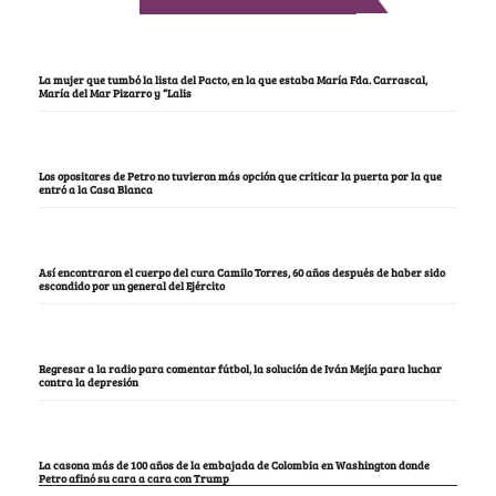
La mujer que tumbó la lista del Pacto, en la que estaba María Fda. Carrascal,
María del Mar Pizarro y “Lalis
Los opositores de Petro no tuvieron más opción que criticar la puerta por la que
entró a la Casa Blanca
Así encontraron el cuerpo del cura Camilo Torres, 60 años después de haber sido
escondido por un general del Ejército
Regresar a la radio para comentar fútbol, la solución de Iván Mejía para luchar
contra la depresión
La casona más de 100 años de la embajada de Colombia en Washington donde
Petro afinó su cara a cara con Trump