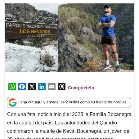
W
F
X
L
E
T
Compártelo
h
a
i
m
h
a
c
n
a
r
t
e
k
i
e
Con una fatal noticia inició el 2025 la Familia Bocanegra
s
b
e
l
a
en la capital del país. Las autoridades del Quindío
A
o
d
d
p
o
I
s
confirmaron la muerte de Kevin Bocanegra, un joven de
p
k
n