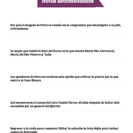
Notas Recomendadas
Por qué el abogado de Petro se reunió con la congresista que investigaba a su jefe,
el Presidente
La mujer que tumbó la lista del Pacto, en la que estaba María Fda. Carrascal,
María del Mar Pizarro y “Lalis
Los opositores de Petro no tuvieron más opción que criticar la puerta por la que
entró a la Casa Blanca
Así encontraron el cuerpo del cura Camilo Torres, 60 años después de haber sido
escondido por un general del Ejército
Regresar a la radio para comentar fútbol, la solución de Iván Mejía para luchar
contra la depresión