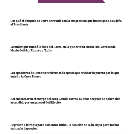
Por qué el abogado de Petro se reunió con la congresista que investigaba a su jefe,
el Presidente
La mujer que tumbó la lista del Pacto, en la que estaba María Fda. Carrascal,
María del Mar Pizarro y “Lalis
Los opositores de Petro no tuvieron más opción que criticar la puerta por la que
entró a la Casa Blanca
Así encontraron el cuerpo del cura Camilo Torres, 60 años después de haber sido
escondido por un general del Ejército
Regresar a la radio para comentar fútbol, la solución de Iván Mejía para luchar
contra la depresión