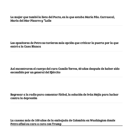
La mujer que tumbó la lista del Pacto, en la que estaba María Fda. Carrascal,
María del Mar Pizarro y “Lalis
Los opositores de Petro no tuvieron más opción que criticar la puerta por la que
entró a la Casa Blanca
Así encontraron el cuerpo del cura Camilo Torres, 60 años después de haber sido
escondido por un general del Ejército
Regresar a la radio para comentar fútbol, la solución de Iván Mejía para luchar
contra la depresión
La casona más de 100 años de la embajada de Colombia en Washington donde
Petro afinó su cara a cara con Trump