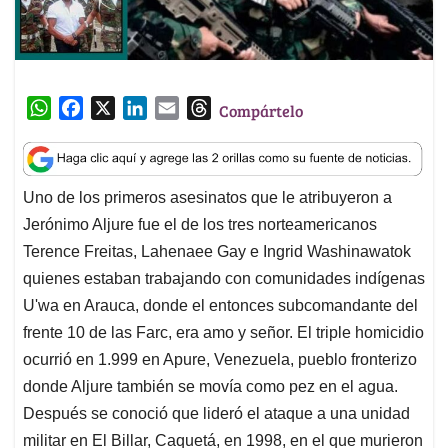
W
F
X
L
E
T
Compártelo
h
a
i
m
h
a
c
n
a
r
t
e
k
i
e
Uno de los primeros asesinatos que le atribuyeron a
s
b
e
l
a
Jerónimo Aljure fue el de los tres norteamericanos
A
o
d
d
p
o
I
s
Terence Freitas, Lahenaee Gay e Ingrid Washinawatok
p
k
n
quienes estaban trabajando con comunidades indígenas
U'wa en Arauca, donde el entonces subcomandante del
frente 10 de las Farc, era amo y señor. El triple homicidio
ocurrió en 1.999 en Apure, Venezuela, pueblo fronterizo
donde Aljure también se movía como pez en el agua.
Después se conoció que lideró el ataque a una unidad
militar en El Billar, Caquetá, en 1998, en el que murieron