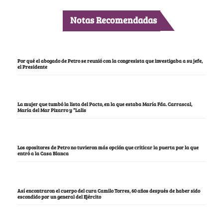
Notas Recomendadas
Por qué el abogado de Petro se reunió con la congresista que investigaba a su jefe,
el Presidente
La mujer que tumbó la lista del Pacto, en la que estaba María Fda. Carrascal,
María del Mar Pizarro y “Lalis
Los opositores de Petro no tuvieron más opción que criticar la puerta por la que
entró a la Casa Blanca
Así encontraron el cuerpo del cura Camilo Torres, 60 años después de haber sido
escondido por un general del Ejército