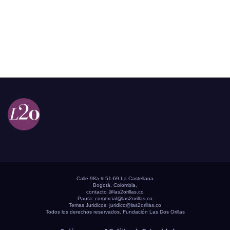
Calle 98a # 51-69 La Castellana
Bogotá, Colombia.
contacto @las2orillas.co
Pauta:
comercial@las2orillas.co
Temas Juridicos:
juridico@las2orillas.co
Todos los derechos reservados. Fundación Las Dos Orillas