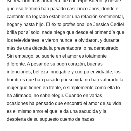
Su relación más duradera fue con Pipe Bueno, y desde
s
b
e
l
a
que eso terminó han pasado casi cinco años, donde el
A
o
d
d
p
o
I
s
cantante ha logrado establecer una relación sentimental,
p
k
n
hogar y hasta hijo. El éxito profesional de Jessica Cediel
brilla por sí solo, nade niega que desde el primer día que
los televidentes la vieron nunca la olvidaron, y durante
más de una década la presentadora lo ha demostrado.
Sin embargo, su suerte en el amor es totalmente
diferente. A pesar de su buen corazón, buenas
intenciones, belleza innegable y cuerpo envidiable, los
hombres que han pasado por su vida no han valorado la
mujer que tienen en frente, o simplemente como ella lo
ha afirmado, no sabe elegir. Cuando en varias
ocasiones ha pensado que encontró el amor de su vida,
es el mismo amor el que le da una sacudida y la
despierta de su supuesto cuento de hadas.