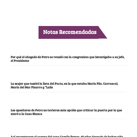
Notas Recomendadas
Por qué el abogado de Petro se reunió con la congresista que investigaba a su jefe,
el Presidente
La mujer que tumbó la lista del Pacto, en la que estaba María Fda. Carrascal,
María del Mar Pizarro y “Lalis
Los opositores de Petro no tuvieron más opción que criticar la puerta por la que
entró a la Casa Blanca
Así encontraron el cuerpo del cura Camilo Torres, 60 años después de haber sido