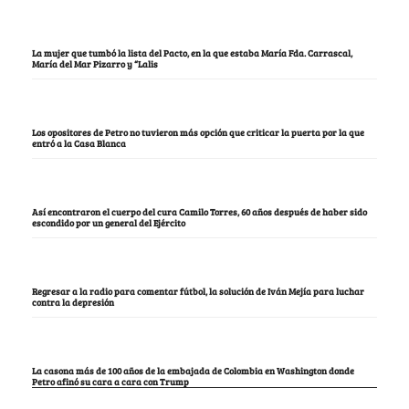
La mujer que tumbó la lista del Pacto, en la que estaba María Fda. Carrascal,
María del Mar Pizarro y “Lalis
Los opositores de Petro no tuvieron más opción que criticar la puerta por la que
entró a la Casa Blanca
Así encontraron el cuerpo del cura Camilo Torres, 60 años después de haber sido
escondido por un general del Ejército
Regresar a la radio para comentar fútbol, la solución de Iván Mejía para luchar
contra la depresión
La casona más de 100 años de la embajada de Colombia en Washington donde
Petro afinó su cara a cara con Trump