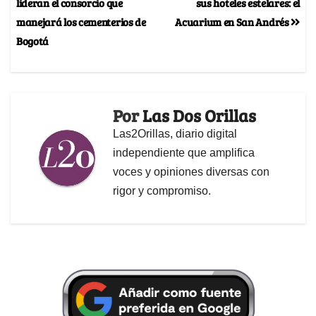
lideran el consorcio que
sus hoteles estelares: el
manejará los cementerios de
Acuarium en San Andrés
Bogotá
Por
Las Dos Orillas
Las2Orillas, diario digital
independiente que amplifica
voces y opiniones diversas con
rigor y compromiso.