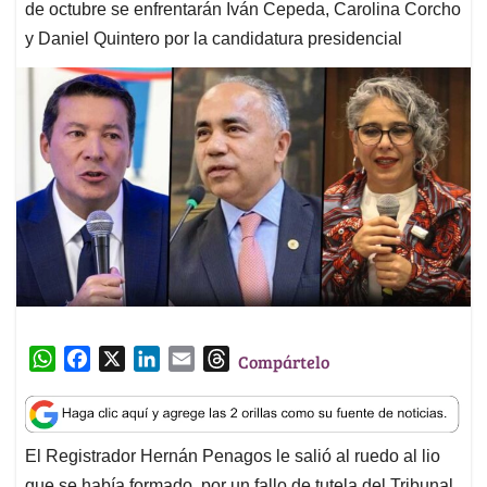
de octubre se enfrentarán Iván Cepeda, Carolina Corcho
y Daniel Quintero por la candidatura presidencial
W
F
X
L
E
T
Compártelo
h
a
i
m
h
a
c
n
a
r
t
e
k
i
e
El Registrador Hernán Penagos le salió al ruedo al lio
s
b
e
l
a
que se había formado por un fallo de tutela del Tribunal