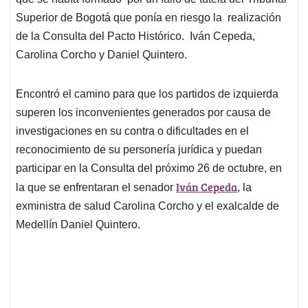
A
o
d
d
p
o
I
s
Superior de Bogotá que ponía en riesgo la realización
p
k
n
de la Consulta del Pacto Histórico. Iván Cepeda,
Carolina Corcho y Daniel Quintero.
Encontró el camino para que los partidos de izquierda
superen los inconvenientes generados por causa de
investigaciones en su contra o dificultades en el
reconocimiento de su personería jurídica y puedan
participar en la Consulta del próximo 26 de octubre, en
Iván Cepeda
la que se enfrentaran el senador
, la
exministra de salud Carolina Corcho y el exalcalde de
Medellín Daniel Quintero.