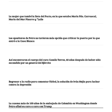
La mujer que tumbó la lista del Pacto, en la que estaba María Fda. Carrascal,
María del Mar Pizarro y “Lalis
Los opositores de Petro no tuvieron más opción que criticar la puerta por la que
entró a la Casa Blanca
Así encontraron el cuerpo del cura Camilo Torres, 60 años después de haber sido
escondido por un general del Ejército
Regresar a la radio para comentar fútbol, la solución de Iván Mejía para luchar
contra la depresión
La casona más de 100 años de la embajada de Colombia en Washington donde
Petro afinó su cara a cara con Trump