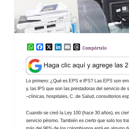
W
F
X
L
E
T
Compártelo
h
a
i
m
h
a
c
n
a
r
t
e
k
i
e
s
b
e
l
a
A
o
d
d
Lo primero: ¿Qué es EPS e IPS? Las EPS son empr
p
o
I
s
y, las IPS que son las prestadoras del servicio de 
p
k
n
–clínicas, hospitales, C. de Salud, consultorios esp
Cuando se creó la Ley 100 (hace 30 años), es cierto
servicio pésimo. También es cierto que solo los tr
más del 96% de los colombianos está en alguno de