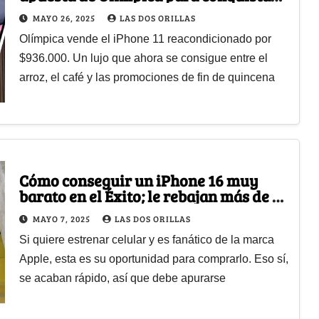
a los que esperan el milagro
MAYO 26, 2025
LAS DOS ORILLAS
Olímpica vende el iPhone 11 reacondicionado por
$936.000. Un lujo que ahora se consigue entre el
arroz, el café y las promociones de fin de quincena
Cómo conseguir un iPhone 16 muy
barato en el Éxito; le rebajan más de 2
millones de pesos
MAYO 7, 2025
LAS DOS ORILLAS
Si quiere estrenar celular y es fanático de la marca
Apple, esta es su oportunidad para comprarlo. Eso sí,
se acaban rápido, así que debe apurarse