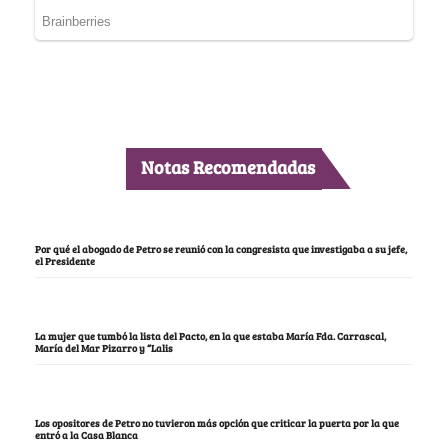
Notas Recomendadas
Por qué el abogado de Petro se reunió con la congresista que investigaba a su jefe,
el Presidente
La mujer que tumbó la lista del Pacto, en la que estaba María Fda. Carrascal,
María del Mar Pizarro y “Lalis
Los opositores de Petro no tuvieron más opción que criticar la puerta por la que
entró a la Casa Blanca