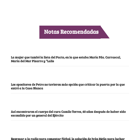
Notas Recomendadas
La mujer que tumbó la lista del Pacto, en la que estaba María Fda. Carrascal,
María del Mar Pizarro y “Lalis
Los opositores de Petro no tuvieron más opción que criticar la puerta por la que
entró a la Casa Blanca
Así encontraron el cuerpo del cura Camilo Torres, 60 años después de haber sido
escondido por un general del Ejército
Regresar a la radio para comentar fútbol, la solución de Iván Mejía para luchar