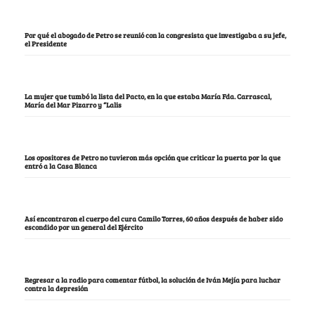
Por qué el abogado de Petro se reunió con la congresista que investigaba a su jefe,
el Presidente
La mujer que tumbó la lista del Pacto, en la que estaba María Fda. Carrascal,
María del Mar Pizarro y “Lalis
Los opositores de Petro no tuvieron más opción que criticar la puerta por la que
entró a la Casa Blanca
Así encontraron el cuerpo del cura Camilo Torres, 60 años después de haber sido
escondido por un general del Ejército
Regresar a la radio para comentar fútbol, la solución de Iván Mejía para luchar
contra la depresión