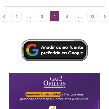
1
3
5
28
…
4
…