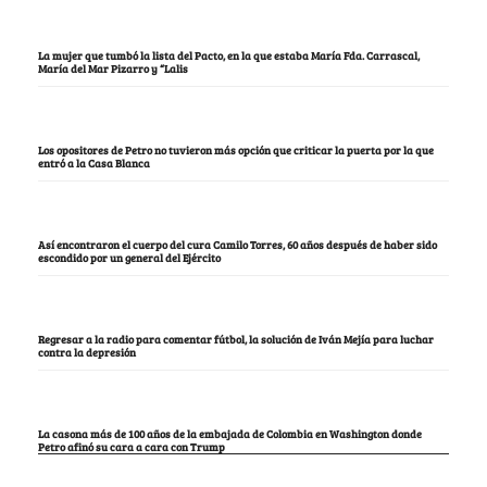
La mujer que tumbó la lista del Pacto, en la que estaba María Fda. Carrascal,
María del Mar Pizarro y “Lalis
Los opositores de Petro no tuvieron más opción que criticar la puerta por la que
entró a la Casa Blanca
Así encontraron el cuerpo del cura Camilo Torres, 60 años después de haber sido
escondido por un general del Ejército
Regresar a la radio para comentar fútbol, la solución de Iván Mejía para luchar
contra la depresión
La casona más de 100 años de la embajada de Colombia en Washington donde
Petro afinó su cara a cara con Trump