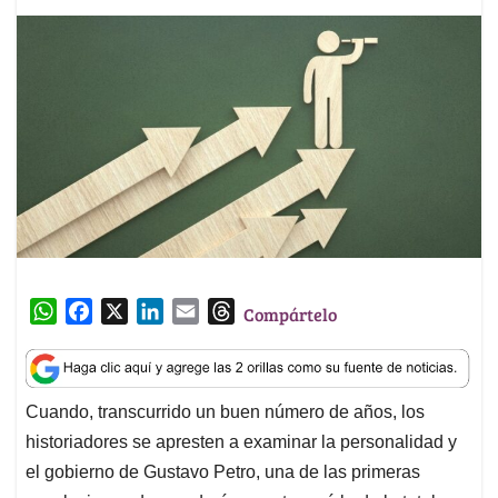
W
F
X
L
E
T
Compártelo
h
a
i
m
h
a
c
n
a
r
t
e
k
i
e
Cuando, transcurrido un buen número de años, los
s
b
e
l
a
historiadores se apresten a examinar la personalidad y
A
o
d
d
p
o
I
s
el gobierno de Gustavo Petro, una de las primeras
p
k
n