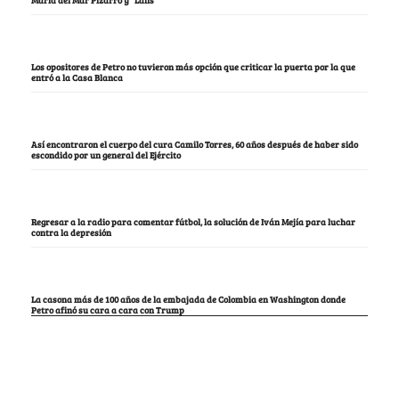
María del Mar Pizarro y “Lalis
Los opositores de Petro no tuvieron más opción que criticar la puerta por la que
entró a la Casa Blanca
Así encontraron el cuerpo del cura Camilo Torres, 60 años después de haber sido
escondido por un general del Ejército
Regresar a la radio para comentar fútbol, la solución de Iván Mejía para luchar
contra la depresión
La casona más de 100 años de la embajada de Colombia en Washington donde
Petro afinó su cara a cara con Trump