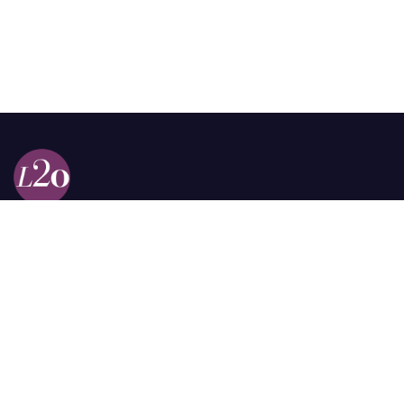
Calle 98a # 51-69 La Castellana
Bogotá, Colombia.
contacto @las2orillas.co
Pauta:
comercial@las2orillas.co
Temas Juridicos:
juridico@las2orillas.co
Todos los derechos reservados. Fundación Las Dos Orillas
¿Quiénes somos?
Política de Privacidad