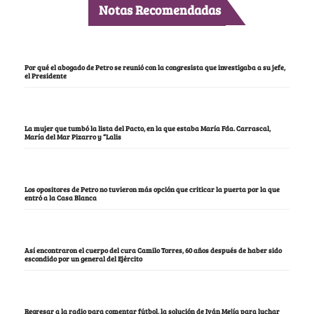
Notas Recomendadas
Por qué el abogado de Petro se reunió con la congresista que investigaba a su jefe,
el Presidente
La mujer que tumbó la lista del Pacto, en la que estaba María Fda. Carrascal,
María del Mar Pizarro y “Lalis
Los opositores de Petro no tuvieron más opción que criticar la puerta por la que
entró a la Casa Blanca
Así encontraron el cuerpo del cura Camilo Torres, 60 años después de haber sido
escondido por un general del Ejército
Regresar a la radio para comentar fútbol, la solución de Iván Mejía para luchar