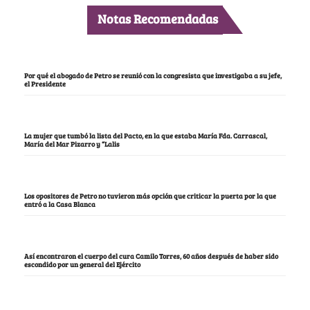
Notas Recomendadas
Por qué el abogado de Petro se reunió con la congresista que investigaba a su jefe,
el Presidente
La mujer que tumbó la lista del Pacto, en la que estaba María Fda. Carrascal,
María del Mar Pizarro y “Lalis
Los opositores de Petro no tuvieron más opción que criticar la puerta por la que
entró a la Casa Blanca
Así encontraron el cuerpo del cura Camilo Torres, 60 años después de haber sido
escondido por un general del Ejército