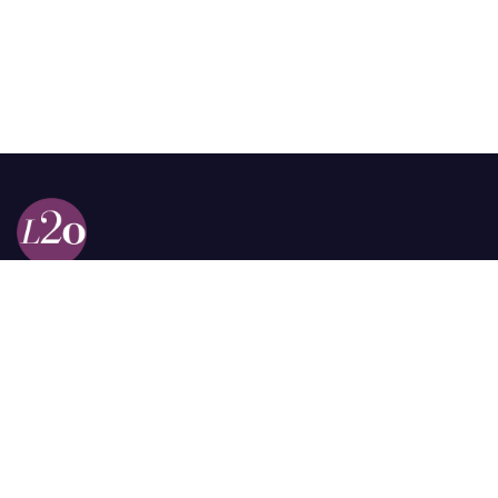
Calle 98a # 51-69 La Castellana
Bogotá, Colombia.
contacto @las2orillas.co
Pauta:
comercial@las2orillas.co
Temas Juridicos:
juridico@las2orillas.co
Todos los derechos reservados. Fundación Las Dos Orillas
¿Quiénes somos?
Política de Privacidad