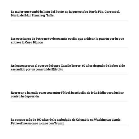
La mujer que tumbó la lista del Pacto, en la que estaba María Fda. Carrascal,
María del Mar Pizarro y “Lalis
Los opositores de Petro no tuvieron más opción que criticar la puerta por la que
entró a la Casa Blanca
Así encontraron el cuerpo del cura Camilo Torres, 60 años después de haber sido
escondido por un general del Ejército
Regresar a la radio para comentar fútbol, la solución de Iván Mejía para luchar
contra la depresión
La casona más de 100 años de la embajada de Colombia en Washington donde
Petro afinó su cara a cara con Trump