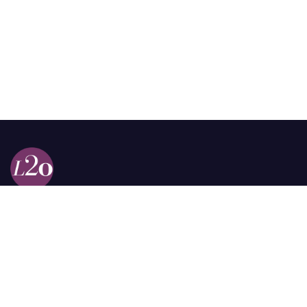
Calle 98a # 51-69 La Castellana
Bogotá, Colombia.
contacto @las2orillas.co
Pauta:
comercial@las2orillas.co
Temas Juridicos:
juridico@las2orillas.co
Todos los derechos reservados. Fundación Las Dos Orillas