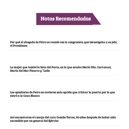
Notas Recomendadas
Por qué el abogado de Petro se reunió con la congresista que investigaba a su jefe,
el Presidente
La mujer que tumbó la lista del Pacto, en la que estaba María Fda. Carrascal,
María del Mar Pizarro y “Lalis
Los opositores de Petro no tuvieron más opción que criticar la puerta por la que
entró a la Casa Blanca
Así encontraron el cuerpo del cura Camilo Torres, 60 años después de haber sido
escondido por un general del Ejército