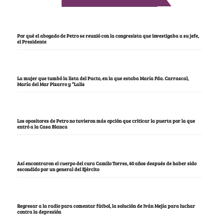
Por qué el abogado de Petro se reunió con la congresista que investigaba a su jefe,
el Presidente
La mujer que tumbó la lista del Pacto, en la que estaba María Fda. Carrascal,
María del Mar Pizarro y “Lalis
Los opositores de Petro no tuvieron más opción que criticar la puerta por la que
entró a la Casa Blanca
Así encontraron el cuerpo del cura Camilo Torres, 60 años después de haber sido
escondido por un general del Ejército
Regresar a la radio para comentar fútbol, la solución de Iván Mejía para luchar
contra la depresión