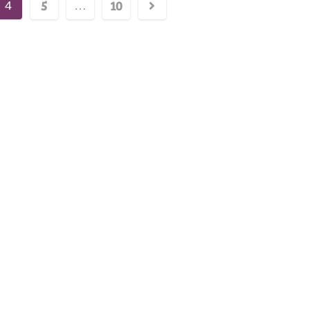
5
10
4
…